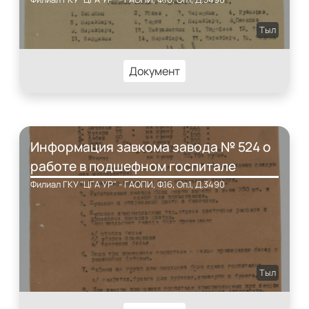
Тыл
Документ
Информация завкома завода № 524 о
работе в подшефном госпитале
Филиал ГКУ "ЦГА УР" - ГАОПИ, Ф.16, Оп.1, Д.3490
Тыл