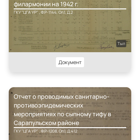
филармонии на 1942 г.
ГКУ "ЦГА УР" , Ф.Р-1144, Оп.1, Д.2
Тыл
Документ
Отчет о проводимых санитарно-
противоэпидемических
мероприятиях по сыпному тифу в
Сарапульском районе
ГКУ "ЦГА УР" , Ф.Р-1208, Оп.1, Д.412