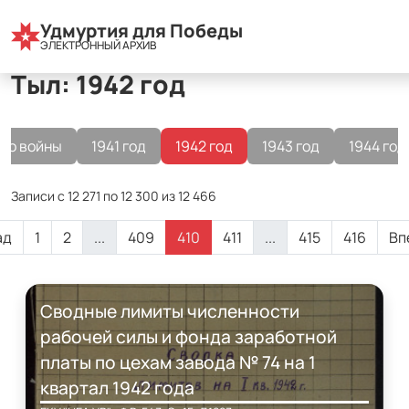
Все разделы
Удмуртия для Победы
Тыл
1942 год
ЭЛЕКТРОННЫЙ АРХИВ
Тыл: 1942 год
До войны
1941 год
1942 год
1943 год
1944 год
Записи с 12 271 по 12 300 из 12 466
ад
1
2
...
409
410
411
...
415
416
Вп
Сводные лимиты численности
рабочей силы и фонда заработной
платы по цехам завода № 74 на 1
квартал 1942 года