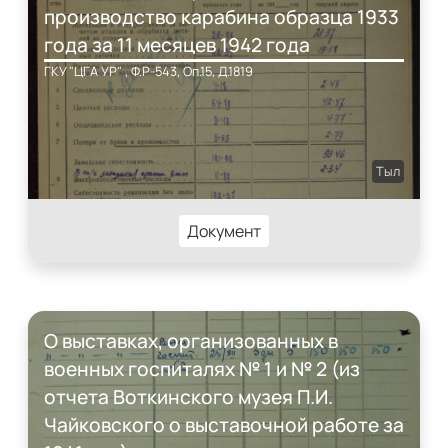
производство карабина образца 1933
года за 11 месяцев 1942 года
ГКУ "ЦГА УР" , Ф.Р-543, Оп.15, Д.1819
Тыл
Документ
О выставках, организованных в
военных госпиталях № 1 и № 2 (из
отчета Воткинского музея П.И.
Чайковского о выставочной работе за