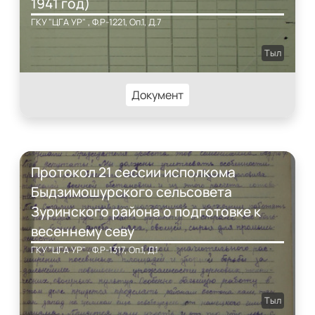
1941 год)
ГКУ "ЦГА УР" , Ф.Р-1221, Оп.1, Д.7
Тыл
Документ
Протокол 21 сессии исполкома
Быдзимошурского сельсовета
Зуринского района о подготовке к
весеннему севу
ГКУ "ЦГА УР" , Ф.Р-1317, Оп.1, Д.1
Тыл