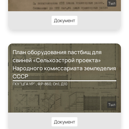
Тыл
Документ
План оборудования пастбищ для
свиней «Сельхозстрой проекта»
Народного комиссариата земледелия
СССР
ГКУ "ЦГА УР" , Ф.Р-860, Оп.1, Д.10
Тыл
Документ