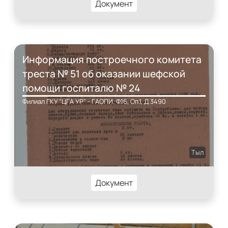
Документ
Информация построечного комитета
треста № 51 об оказании шефской
помощи госпиталю № 24
Филиал ГКУ "ЦГА УР" - ГАОПИ, Ф.16, Оп.1, Д.3490
Тыл
Документ