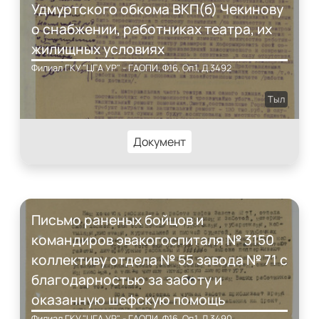
Удмуртского обкома ВКП(б) Чекинову
о снабжении, работниках театра, их
жилищных условиях
Филиал ГКУ "ЦГА УР" - ГАОПИ, Ф.16, Оп.1, Д.3492
Тыл
Документ
Письмо раненых бойцов и
командиров эвакогоспиталя № 3150
коллективу отдела № 55 завода № 71 с
благодарностью за заботу и
оказанную шефскую помощь
Филиал ГКУ "ЦГА УР" - ГАОПИ, Ф.16, Оп.1, Д.3490