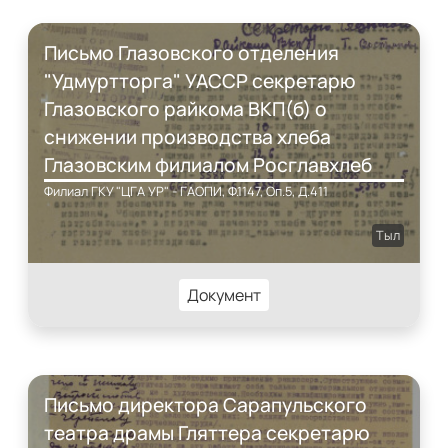
Письмо Глазовского отделения
"Удмуртторга" УАССР секретарю
Глазовского райкома ВКП(б) о
снижении производства хлеба
Глазовским филиалом Росглавхлеб
Филиал ГКУ "ЦГА УР" - ГАОПИ, Ф.1147, Оп.5, Д.411
Тыл
Документ
Письмо директора Сарапульского
театра драмы Гляттера секретарю