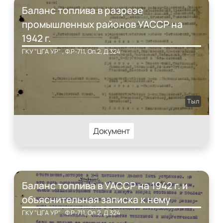
Баланс топлива в разрезе
промышленных районов УАССР на
1942 г.
ГКУ "ЦГА УР" , Ф.Р-711, Оп.2, Д.324
Тыл
Документ
Баланс топлива в УАССР на 1942 г. и
объяснительная записка к нему
ГКУ "ЦГА УР" , Ф.Р-711, Оп.2, Д.324