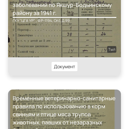
заболеваний по Якшур-Бодьинскому
району за 1941 г.
ГКУ "ЦГА УР" , Ф.Р-1194, Оп.1, Д.99
Тыл
Документ
Временные ветеринарно-санитарные
правила по использованию в корм
свиньям и птице мяса трупов
животных, павших от незаразных