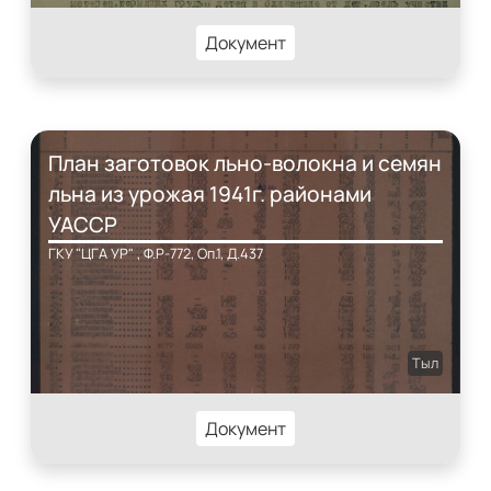
Документ
План заготовок льно-волокна и семян
льна из урожая 1941г. районами
УАССР
ГКУ "ЦГА УР" , Ф.Р-772, Оп.1, Д.437
Тыл
Документ