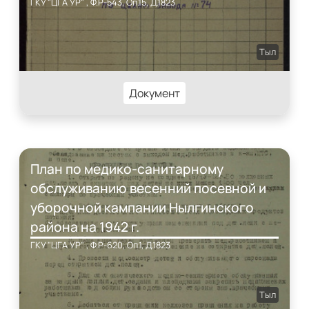
ГКУ "ЦГА УР" , Ф.Р-543, Оп.15, Д.1823
Тыл
Документ
План по медико-санитарному
обслуживанию весенний посевной и
уборочной кампании Нылгинского
района на 1942 г.
ГКУ "ЦГА УР" , Ф.Р-620, Оп.1, Д.1823
Тыл