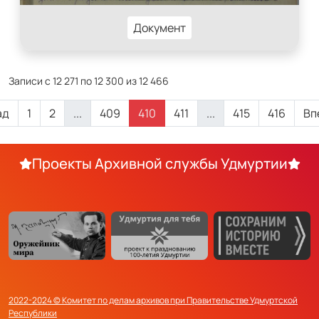
Документ
Записи с 12 271 по 12 300 из 12 466
ад
1
2
...
409
410
411
...
415
416
Вп
Проекты Архивной службы Удмуртии
2022-2024 © Комитет по делам архивов при Правительстве Удмуртской
Республики