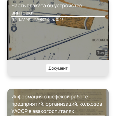
Часть плаката об устройстве
винтовки
ГКУ "ЦГА УР" , Ф.Р-607, Оп.4, Д.147
Тыл
Документ
Информация о шефской работе
предприятий, организаций, колхозов
УАССР в эвакогоспиталях