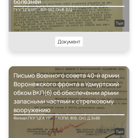
болезней
ГКУ "ЦГА УР" , Ф.Р-567, Оп.8, Д.12
Тыл
Документ
Письмо Военного совета 40-й армии
Воронежского фронта в Удмуртский
обком ВКП(б) об обеспечении армии
запасными частями к стрелковому
вооружению
Филиал ГКУ "ЦГА УР" - ГАОПИ, Ф.16, Оп.1, Д.3488
Тыл