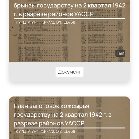
брынзы государству на 2 квартал 1942
г. в разрезе районов УАССР
ГКУ "ЦГА УР" , Ф.Р-772, Оп.1, Д.468
Тыл
Документ
План заготовок кожсырья
государству на 2 квартал 1942 г. в
разрезе районов УАССР
ГКУ "ЦГА УР" , Ф.Р-772, Оп.1, Д.468