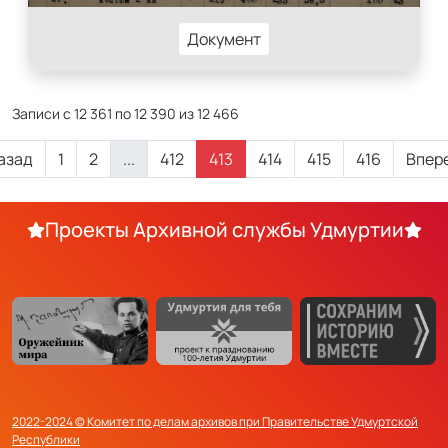
Документ
Записи с 12 361 по 12 390 из 12 466
азад
1
2
...
412
413
414
415
416
Впер
Проекты Архивной службы Удмуртии
2022-2024 © Комитет по делам архивов при Правительстве Удмуртской
Республики