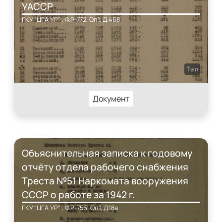
УАССР
ГКУ "ЦГА УР" , Ф.Р-772, Оп.1, Д.468
Тыл
Документ
Объяснительная записка к годовому
отчёту отдела рабочего снабжения
Треста №51 Наркомата вооружения
СССР о работе за 1942 г.
ГКУ "ЦГА УР" , Ф.Р-756, Оп.1, Д.18а