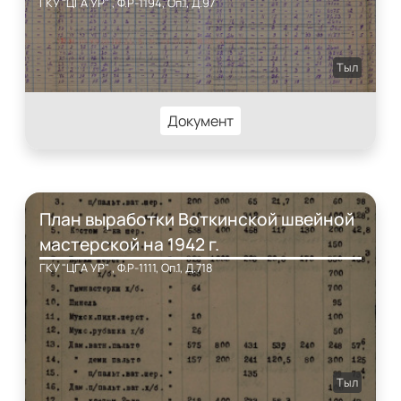
ГКУ "ЦГА УР" , Ф.Р-1194, Оп.1, Д.97
Тыл
Документ
План выработки Воткинской швейной
мастерской на 1942 г.
ГКУ "ЦГА УР" , Ф.Р-1111, Оп.1, Д.718
Тыл