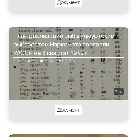
Документ
План реализации рыбы Удмуртским
рыбтрестом Наркомата торговли
УАССР на 3 квартал 1942 г.
ГКУ "ЦГА УР" , Ф.Р-582, Оп.3, Д.96
Тыл
Документ