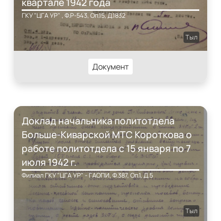
квартале 1942 года
ГКУ "ЦГА УР" , Ф.Р-543, Оп.15, Д.1832
Тыл
Документ
Доклад начальника политотдела
Больше-Киварской МТС Короткова о
работе политотдела с 15 января по 7
июля 1942 г.
Филиал ГКУ "ЦГА УР" - ГАОПИ, Ф.387, Оп.1, Д.5
Тыл