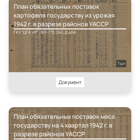
План обязательных поставок
картофеля государству из урожая
1942 г. в разрезе районов УАССР
ГКУ "ЦГА УР" , Ф.Р-772, Оп.1, Д.468
Тыл
Документ
План обязательных поставок мяса
государству на 4 квартал 1942 г. в
разрезе районов УАССР