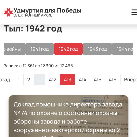
Все разделы
Удмуртия для Победы
Тыл
1942 год
ЭЛЕКТРОННЫЙ АРХИВ
Тыл: 1942 год
До войны
1941 год
1942 год
1943 год
1944 год
Записи с 12 361 по 12 390 из 12 466
азад
1
2
...
412
413
414
415
416
Впер
Доклад помощника директора завода
№ 74 по охране о состоянии охраны
обороны завода и работе
вооруженно-вахтерской охраны во 2