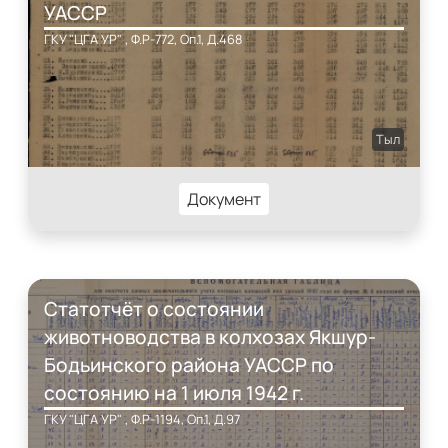
УАССР
ГКУ "ЦГА УР" , Ф.Р-772, Оп.1, Д.468
Тыл
Документ
Статотчёт о состоянии
животноводства в колхозах Якшур-
Бодьинского района УАССР по
состоянию на 1 июля 1942 г.
ГКУ "ЦГА УР" , Ф.Р-1194, Оп.1, Д.97