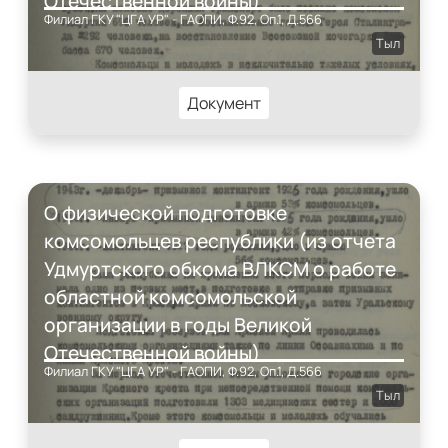
Отечественной войны)
Филиал ГКУ "ЦГА УР" - ГАОПИ, Ф.92, Оп.1, Д.566
Тыл
Документ
О физической подготовке
комсомольцев республики (из отчета
Удмуртского обкома ВЛКСМ о работе
областной комсомольской
организации в годы Великой
Отечественной войны)
Филиал ГКУ "ЦГА УР" - ГАОПИ, Ф.92, Оп.1, Д.566
Тыл