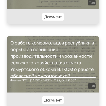
Тыл
Документ
О работе комсомольцев республики в
борьбе за повышение
производительности и урожайности
сельского хозяйства (из отчета
Удмуртского обкома ВЛКСМ о работе
областной комсомольской
Филиал ГКУ "ЦГА УР" - ГАОПИ, Ф.92, Оп.1, Д.567
организации в годы Великой
Тыл
Отечественной войны)
Документ