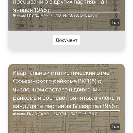
пребыванию в других партиях на 1
января 1946 г.
Филиал ГКУ "ЦГА УР" - ГАОПИ, Ф.690, Оп.1, Д.1041
Тыл
Документ
Квартальный статистический отчёт
Сюмсинского райкома ВКП(б) о
численном составе и движении
райкома и составе принятых в члены и
кандидаты партии за IV квартал 1945 г.
Филиал ГКУ "ЦГА УР" - ГАОПИ, Ф.347, Оп.6, Д.100
Тыл