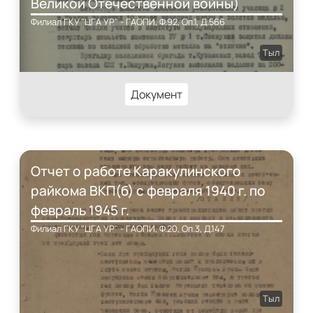
Великой Отечественной войны)
Филиал ГКУ "ЦГА УР" - ГАОПИ, Ф.92, Оп.1, Д.566
Тыл
Документ
Отчет о работе Каракулинского
райкома ВКП(б) с февраля 1940 г. по
февраль 1945 г.
Филиал ГКУ "ЦГА УР" - ГАОПИ, Ф.20, Оп.3, Д.147
Тыл