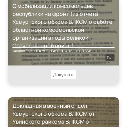
О мобилизации комсомольцев
республики на фронт (из отчета
Удмуртского обкома ВЛКСМ о работе
областной комсомольской
организации в годы Великой
Отечественной войны)
Филиал ГКУ "ЦГА УР" - ГАОПИ, Ф.92, Оп.1, Д.566
Тыл
Документ
Докладная в военный отдел
Удмуртского обкома ВЛКСМ от
Увинского райкома ВЛКСМ о