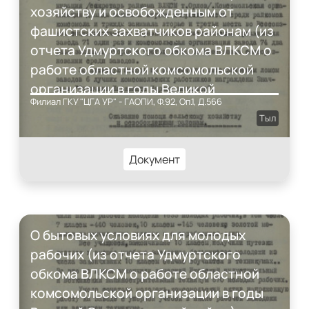
хозяйству и освобожденным от
фашистских захватчиков районам (из
отчета Удмуртского обкома ВЛКСМ о
работе областной комсомольской
организации в годы Великой
Филиал ГКУ "ЦГА УР" - ГАОПИ, Ф.92, Оп.1, Д.566
Отечественной войны)
Тыл
Документ
О бытовых условиях для молодых
рабочих (из отчета Удмуртского
обкома ВЛКСМ о работе областной
комсомольской организации в годы