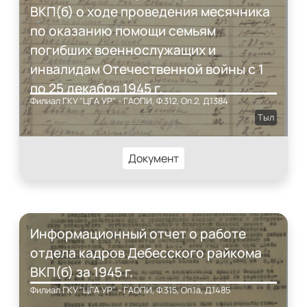
ВКП(б) о ходе проведения месячника
по оказанию помощи семьям
погибших военнослужащих и
инвалидам Отечественной войны с 1
по 25 декабря 1945 г.
Филиал ГКУ "ЦГА УР" - ГАОПИ, Ф.312, Оп.2, Д.1384
Тыл
Документ
Информационный отчет о работе
отдела кадров Дебесского райкома
ВКП(б) за 1945 г.
Филиал ГКУ "ЦГА УР" - ГАОПИ, Ф.315, Оп.1а, Д.1485