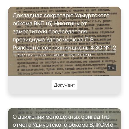
Докладная секретарю Удмуртского
обкома ВКП (б) Никитину от
заместителя председателя
президиума Удпромсоюза Л.В.
Рыловой о состоянии школы ФЗО № 12
Филиал ГКУ "ЦГА УР" - ГАОПИ, Ф.92, Оп.1, Д.580
Тыл
Документ
О движении молодежных бригад (из
отчета Удмуртского обкома ВЛКСМ о