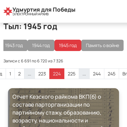
Все разделы
Удмуртия для Победы
Тыл
1945 год
ЭЛЕКТРОННЫЙ АРХИВ
Тыл: 1945 год
1943 год
1944 год
1945 год
Память о войне
Записи с 6 691 по 6 720 из 7 326
д
1
2
...
223
224
225
...
244
245
В
Отчет Кезского райкома ВКП(б) о
составе парторганизации по
партийному стажу, образованию,
возрасту, национальности и