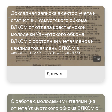
Докладная записка в сектор учета и
статистики Удмуртского обкома
ВЛКСМ от отдела крестьянской
молодежи Удмуртского обкома
ВЛКСМ о состоянии учета членов и
кандидатов в члены ВЛКСМ в
Филиал ГКУ "ЦГА УР" - ГАОПИ, Ф.92, Оп.1, Д.579
Старозятцинском райкоме
Тыл
комсомола
Документ
О работе с молодыми учителями (из
отчета Удмуртского обкома ВЛКСМ о