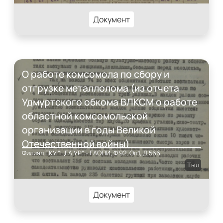
Документ
О работе комсомола по сбору и
отгрузке металлолома (из отчета
Удмуртского обкома ВЛКСМ о работе
областной комсомольской
организации в годы Великой
Отечественной войны)
Филиал ГКУ "ЦГА УР" - ГАОПИ, Ф.92, Оп.1, Д.566
Тыл
Документ