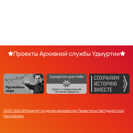
Проекты Архивной службы Удмуртии
2022-2024 © Комитет по делам архивов при Правительстве Удмуртской
Республики