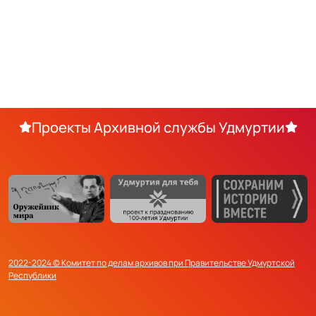
Проекты Архивной службы Удмуртии
2022-2024 © Комитет по делам архивов при Правительстве Удмуртской
Республики