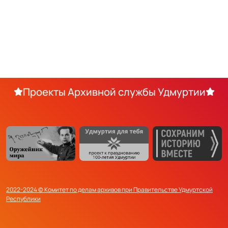
Проекты Архивной службы Удмуртии
2022-2024 © Комитет по делам архивов при Правительстве Удмуртской
Республики