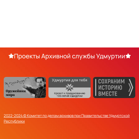
Проекты Архивной службы Удмуртии
2022-2024 © Комитет по делам архивов при Правительстве Удмуртской
Республики