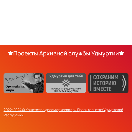
Проекты Архивной службы Удмуртии
2022-2024 © Комитет по делам архивов при Правительстве Удмуртской
Республики