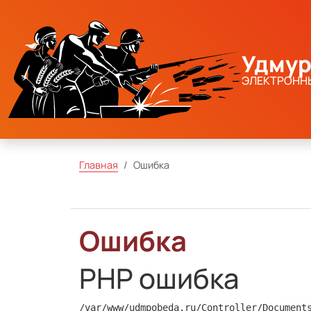
Удмур
ЭЛЕКТРОНН
Главная
Ошибка
Ошибка
PHP ошибка
/var/www/udmpobeda.ru/Controller/Document