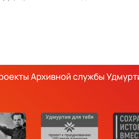
роекты Архивной службы Удмурт