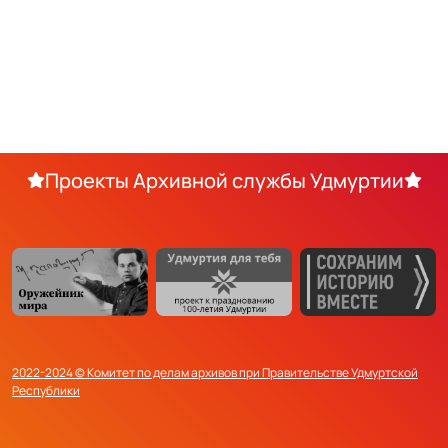
Проекты Архивной службы Удмуртии
2022-2024 © Комитет по делам архивов при Правительстве Удмуртской
Республики