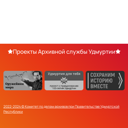
Проекты Архивной службы Удмуртии
2022-2024 © Комитет по делам архивов при Правительстве Удмуртской
Республики