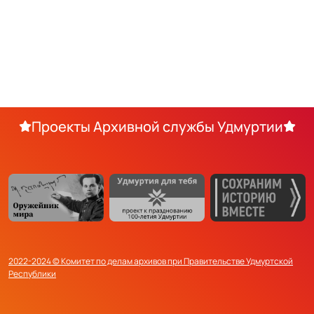
Проекты Архивной службы Удмуртии
2022-2024 © Комитет по делам архивов при Правительстве Удмуртской
Республики