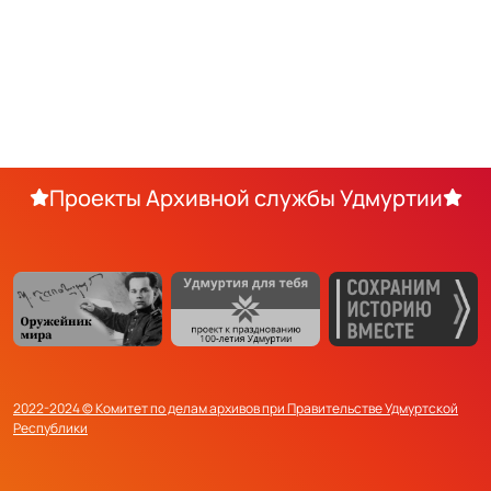
Проекты Архивной службы Удмуртии
2022-2024 © Комитет по делам архивов при Правительстве Удмуртской
Республики