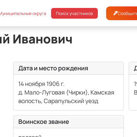
откинский район
Безумов Григорий Иванович
Сообщить
Муниципальные округа
Поиск участников
ий Иванович
Дата и место рождения
14 ноября 1906 г.
1
д. Мало-Луговая (Чирки), Камская
волость, Сарапульский уезд
Воинское звание