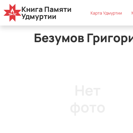
Книга Памяти
Карта Удмуртии
Муниципальные округа
В
Карта Удмуртии
Удмуртии
Безумов Григор