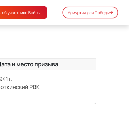
 об участнике Войны
Удмуртия для Победы
Дата и место призыва
941 г.
Воткинский РВК