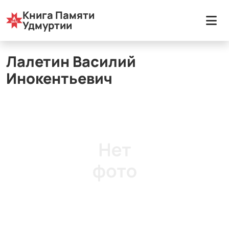
Книга Памяти
Карта Удмуртии
Муниципальные округа
Удмуртии
Воткинский район
Лалетин Василий Инокентьевич
Лалетин Василий
Инокентьевич