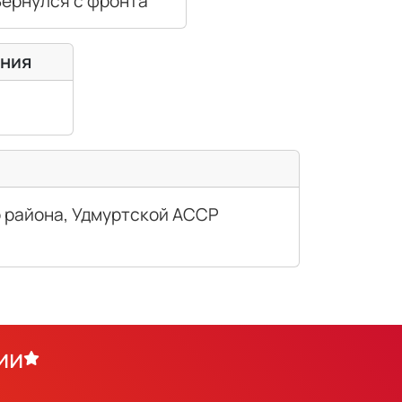
ернулся с фронта
ения
о района, Удмуртской АССР
ии