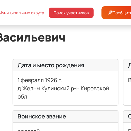
откинский район
Леденцов Иван Васильевич
Сообщить
Муниципальные округа
Поиск участников
Васильевич
Дата и место рождения
1 февраля 1926 г.
д.Желны Кулинский р-н Кировской
обл
Воинское звание