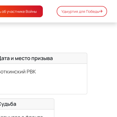
 об участнике Войны
Удмуртия для Победы
Дата и место призыва
Воткинский РВК
Судьба