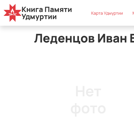
Книга Памяти
Карта Удмуртии
Муниципальные округа
В
Карта Удмуртии
Удмуртии
Леденцов Иван 