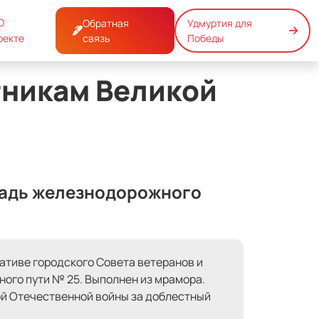
О
Обратная
Удмуртия для
ны 1941-1945 годов
оекте
связь
Победы
тникам Великой
ощадь железнодорожного
иативе городского Совета ветеранов и
ого пути № 25. Выполнен из мрамора.
й Отечественной войны за доблестный