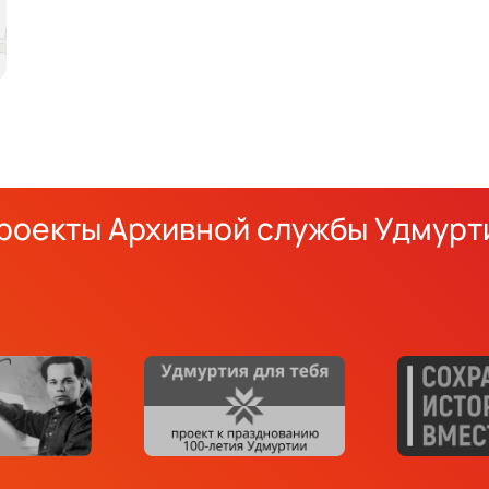
роекты Архивной службы Удмурт