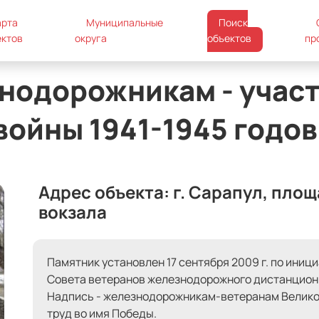
арта
Муниципальные
Поиск
ик железнодорожникам - участникам Великой Отечественной вой
ектов
округа
объектов
пр
нодорожникам - учас
войны 1941-1945 годов
Адрес объекта: г. Сарапул, пл
вокзала
Памятник установлен 17 сентября 2009 г. по иниц
Совета ветеранов железнодорожного дистанционн
Надпись - железнодорожникам-ветеранам Велико
труд во имя Победы.