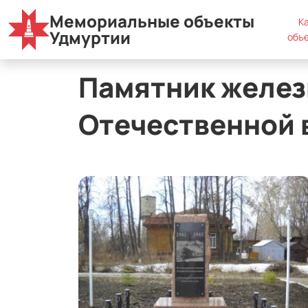
Мемориальные объекты
К
Муниципальные округа
г. Сарапул
Памятн
Удмуртии
объ
Памятник желез
Отечественной 