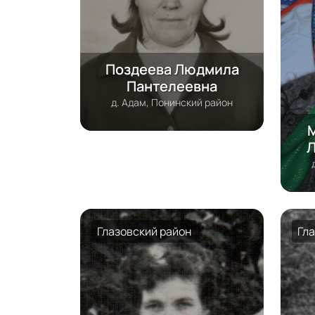
Поздеева Людмила
Пантелеевна
д. Адам, Понинский район
М
Л
Глазовский район
Гл