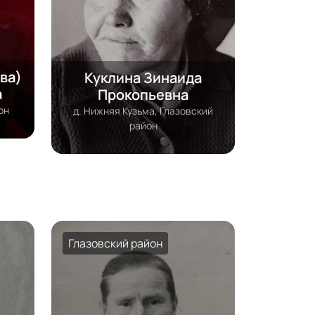
ва)
Куклина Зинаида
а
Прокопьевна
он
д. Нижняя Кузьма, Глазовский
район
Глазовский район