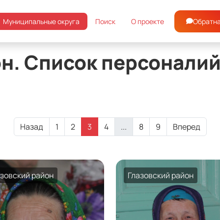
Глазовский район
Обратна
Муниципальные округа
Поиск
О проекте
он. Список персонали
Назад
1
2
3
4
...
8
9
Вперед
азовский район
Глазовский район