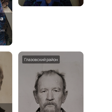
ма
кий
Глазовский район