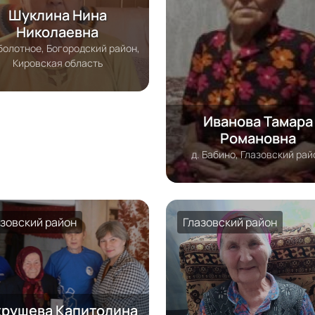
Шуклина Нина
Николаевна
болотное, Богородский район,
Кировская область
Иванова Тамара
Романовна
д. Бабино, Глазовский рай
азовский район
Глазовский район
хрушева Капитолина