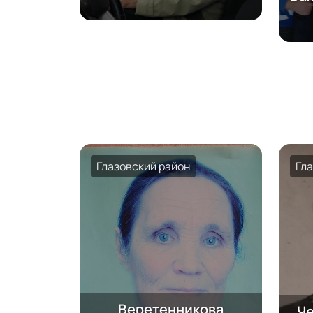
Глазовский район
Гл
Веретенникова
Че