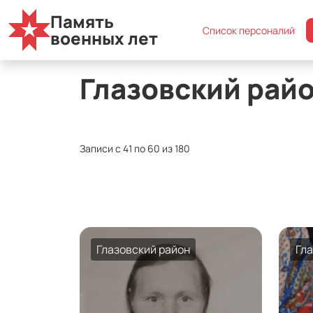
Память
Список персоналий
Муниципальные округа
Список персоналий
военных лет
Глазовский рай
Записи с 41 по 60 из 180
Глазовский район
Гл