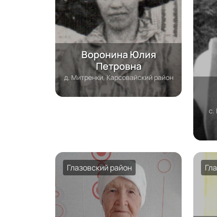
Воронина Юлия
Петровна
д. Митренки, Карсовайский район
с.
Глазовский район
Гл