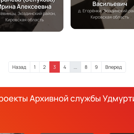
Васильевич
Ирина Алексеевна
д. Егорёнки, Зюздинский ра
Сёвинцы, Зюздинский район,
Кировская область
Кировская область
Назад
1
2
3
4
...
8
9
Вперед
роекты Архивной службы Удмурт