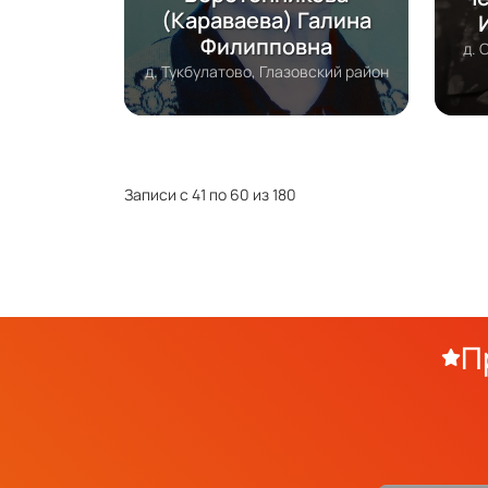
(Караваева) Галина
Филипповна
д. 
д. Тукбулатово, Глазовский район
Записи с 41 по 60 из 180
П