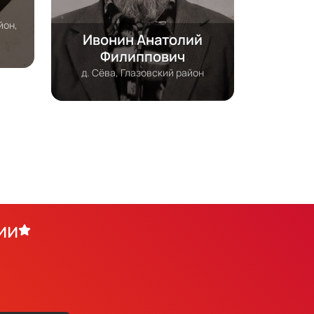
йон,
Ивонин Анатолий
Филиппович
д. Сёва, Глазовский район
ии