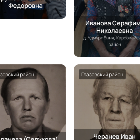
Федоровна
Иванова Серафи
Николаевна
д. Удмурт Быня, Карсовайс
район
азовский район
Глазовский район
Черанев Иван
ранева (Селукова)