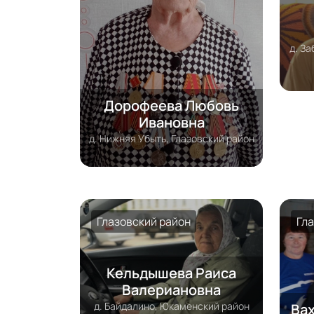
д. За
Дорофеева Любовь
Ивановна
д. Нижняя Убыть, Глазовский район
Глазовский район
Гл
Кельдышева Раиса
Валериановна
д. Байдалино, Юкаменский район
Ва