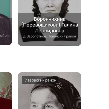
Ворончихина
(Перевощикова) Галина
Леонидовна
район
д. Заболотное, Понинский район
Глазовский район