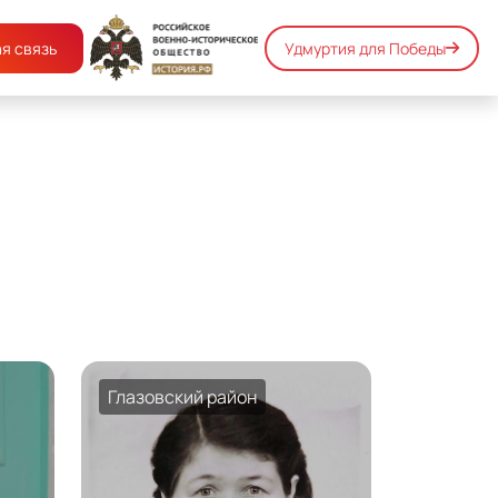
я связь
Удмуртия для Победы
й
Глазовский район