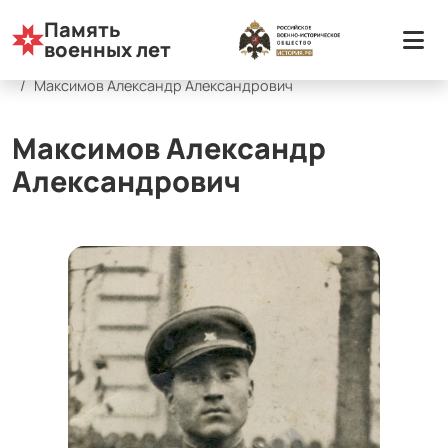
Память
Список персоналий
Муниципальные округа
военных лет
Глазовский район
Максимов Александр Александрович
Максимов Александр
Александрович