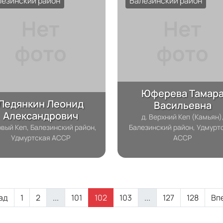
лезинский район
Балезинский район
Юферева Тамар
Ледянкин Леонид
Васильевна
Александрович
д. Верхний Кеп (Камьян)
овый Кеп, Балезинский район,
Балезинский район, Удмурт
Удмуртская АССР
АССР
ад
1
2
...
101
102
103
...
127
128
Вп