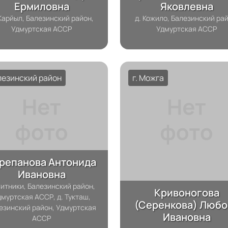
Ермиловна
Яковлевна
 Карйыл, Балезинский район,
д. Кожило, Балезинский рай
Удмуртская АССР
Удмуртская АССР
лезинский район
г. Можга
репанова Антонида
Ивановна
Ситники, Балезинский район,
Кривоногова
муртская АССР, д. Тукташ,
(Серенкова) Любо
езинский район, Удмуртская
Ивановна
АССР