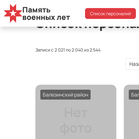
Память
Список персоналий
военных лет
Список персона
Записи с 2 021 по 2 040 из 2 544
Наз
Балезинский район
Ба