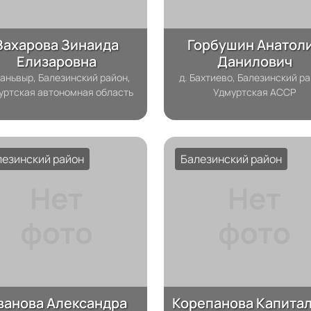
Захарова Зинаида
Горбушин Анатол
Елизаровна
Данилович
Даньвыр, Балезинский район,
д. Бахтиево, Балезинский ра
уртская автономная область
Удмуртская АССР
лезинский район
Балезинский район
ванова Александра
Корепанова Капита