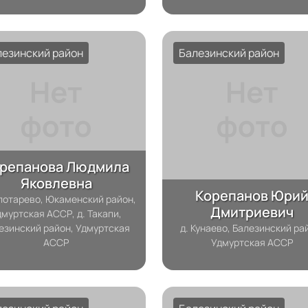
лезинский район
Балезинский район
репанова Людмила
Яковлевна
Корепанов Юри
олотарево, Юкаменский район,
Дмитриевич
дмуртская АССР, д. Такапи,
езинский район, Удмуртская
д. Кунаево, Балезинский ра
АССР
Удмуртская АССР