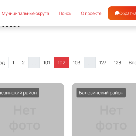
Обратна
Муниципальные округа
Поиск
О проекте
лий
ад
1
2
...
101
102
103
...
127
128
Вп
лезинский район
Балезинский район