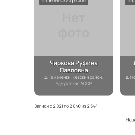
Балезинский район
Ба
Чиркова Руфина
Павловна
д. Тамаченки, Кезский район,
д. Н
Удмуртская АССР
Записи с 2 021 по 2 040 из 2 544
Наз