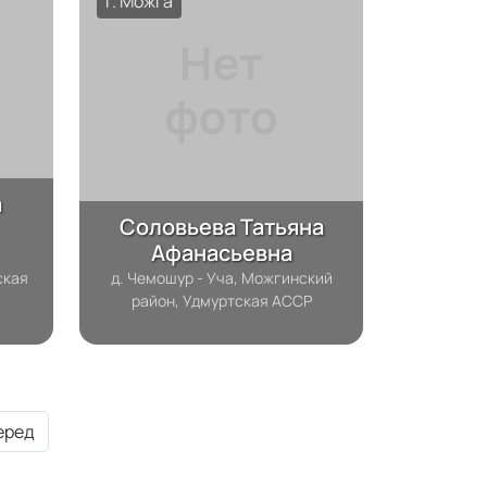
г. Можга
а
Соловьева Татьяна
Афанасьевна
,
ская
д. Чемошур - Уча, Можгинский
район, Удмуртская АССР
еред