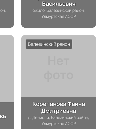
Васильевич
он,
ожило, Балезинский район,
Удмуртская АССР
Балезинский район
Корепанова Фаина
Дмитриевна
вь
д. Дениспи, Балезинский район,
Удмуртская АССР