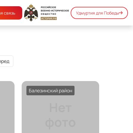
я связь
Удмуртия для Победы
еред
Балезинский район