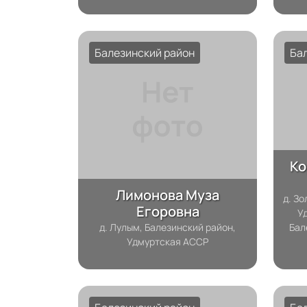
Балезинский район
Ба
Ко
Лимонова Муза
д. З
Егоровна
У
д. Лулым, Балезинский район,
Бал
Удмуртская АССР