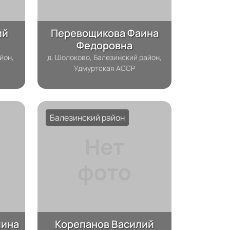
ий
Перевощикова Фаина
Федоровна
йон,
д. Шолоково, Балезинский район,
Удмуртская АССР
Балезинский район
лина
Корепанов Василий