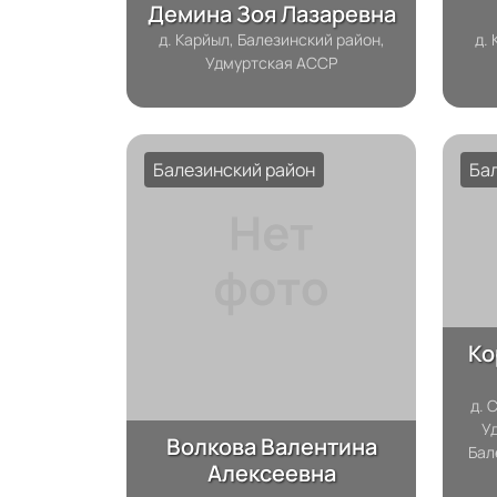
Демина Зоя Лазаревна
д. Карйыл, Балезинский район,
д.
Удмуртская АССР
Балезинский район
Ба
Ко
д. 
Уд
Волкова Валентина
Бал
Алексеевна