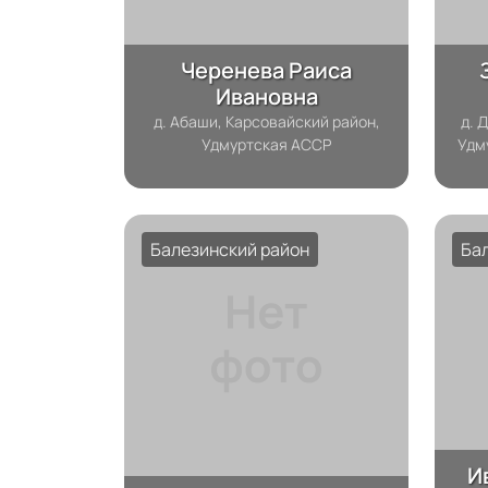
Черенева Раиса
Ивановна
д. Абаши, Карсовайский район,
д. 
Удмуртская АССР
Удм
Балезинский район
Ба
И