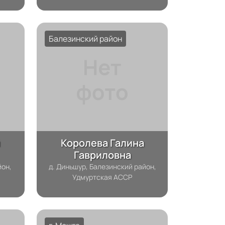
Балезинский район
й
Королева Галина
Гавриловна
йон,
д. Диньшур, Балезинский район,
Удмуртская АССР