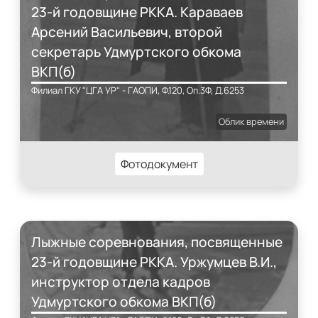
23-й годовщине РККА. Караваев
Арсений Васильевич, второй
секретарь Удмуртского обкома
ВКП(б)
Филиал ГКУ "ЦГА УР" - ГАОПИ, Ф.120, Оп.3Ф, Д.6253
Облик времени
Фотодокумент
Лыжные соревнования, посвященные
23-й годовщине РККА. Уржумцев В.И.,
инструктор отдела кадров
Удмуртского обкома ВКП(б)