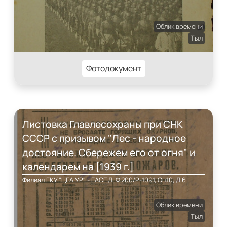
Облик времени
Тыл
Фотодокумент
Листовка Главлесохраны при СНК
СССР с призывом "Лес - народное
достояние. Сбережем его от огня" и
календарем на [1939 г.]
Филиал ГКУ "ЦГА УР" - ГАСПД, Ф.200/Р-1091, Оп.10, Д.6
Облик времени
Тыл