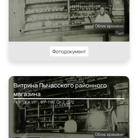
Облик времени
Тыл
Фотодокумент
Витрина Пычасского районного
магазина
ГКУ "ЦГА УР" , Ф.Р-1187, Оп.2, Д.72
Облик времени