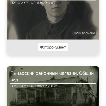
ГКУ "ЦГА УР" , Ф.Р-1539, Оп.1, Д.9
Облик времени
Фотодокумент
Пычасский районный магазин. Общий
вид
ГКУ "ЦГА УР" , Ф.Р-1187, Оп.2, Д.72