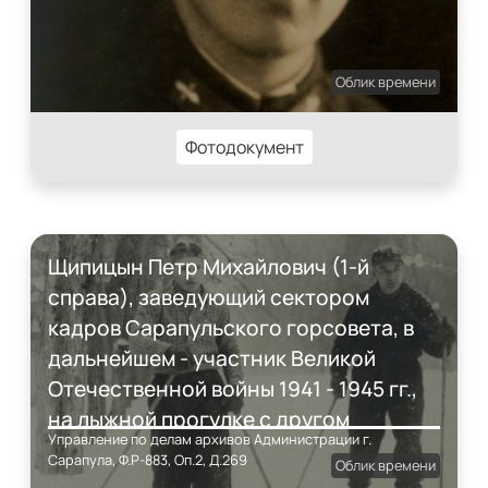
Облик времени
Фотодокумент
Щипицын Петр Михайлович (1-й
справа), заведующий сектором
кадров Сарапульского горсовета, в
дальнейшем - участник Великой
Отечественной войны 1941 - 1945 гг.,
на лыжной прогулке с другом
Управление по делам архивов Администрации г.
[Николаем Кирьяновым]
Сарапула, Ф.Р-883, Оп.2, Д.269
Облик времени