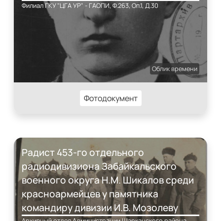
Филиал ГКУ "ЦГА УР" - ГАОПИ, Ф.263, Оп.1, Д.30
Облик времени
Фотодокумент
Радист 453-го отдельного
радиодивизиона Забайкальского
военного округа Н.М. Шикалов среди
красноармейцев у памятника
командиру дивизии И.В. Мозолеву
Архивный отдел Администрации Шарканского района,