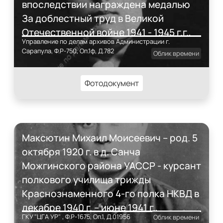
впоследствии награждена медалью
За доблестный труд в Великой
Отечественной войне 1941 - 1945 г.г.,
Управление по делам архивов Администрации г.
Ветеран труда.
Сарапула, Ф.Р-750, Оп.1ф, Д.782
Облик времени
Фотодокумент
Максютин Михаил Моисеевич – род. 5
октября 1920 г. в д. Санча
Можгинского района УАССР - курсант
полкового училища трижды
Краснознаменного 4-го полка НКВД в
декабре 1940 г. – июне 1941 г.,
ГКУ "ЦГА УР" , Ф.Р-1675, Оп.1, Д.01956
Облик времени
участник обороны г. Киева