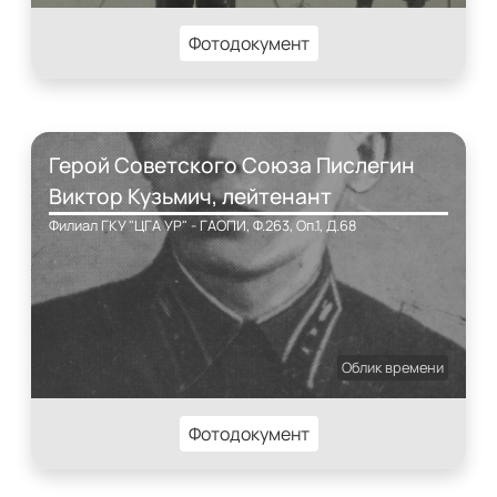
Фотодокумент
Герой Советского Союза Пислегин
Виктор Кузьмич, лейтенант
Филиал ГКУ "ЦГА УР" - ГАОПИ, Ф.263, Оп.1, Д.68
Облик времени
Фотодокумент