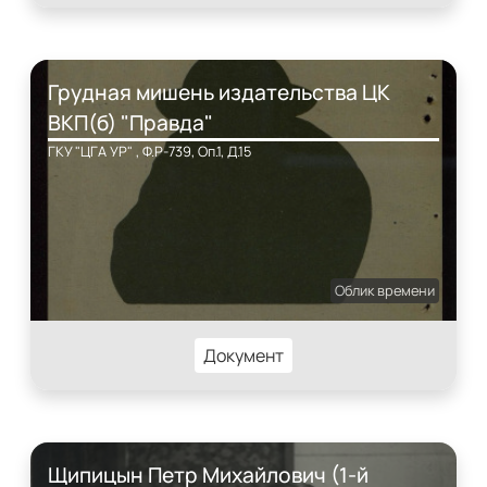
Грудная мишень издательства ЦК
ВКП(б) "Правда"
ГКУ "ЦГА УР" , Ф.Р-739, Оп.1, Д.15
Облик времени
Документ
Щипицын Петр Михайлович (1-й