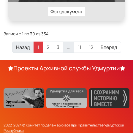
Фотодокумент
Записи с 1 по 30 из 334
Назад
1
2
3
...
11
12
Вперед
Проекты Архивной службы Удмуртии
2022-2024 © Комитет по делам архивов при Правительстве Удмуртской
Республики