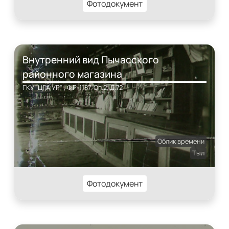
Фотодокумент
Внутренний вид Пычасского
районного магазина
ГКУ "ЦГА УР" , Ф.Р-1187, Оп.2, Д.72
Облик времени
Тыл
Фотодокумент