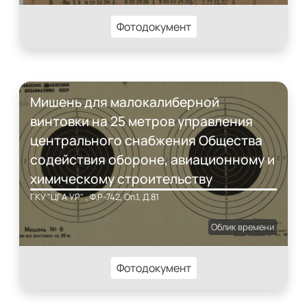
Фотодокумент
Мишень для малокалиберной
винтовки на 25 метров управления
центрального снабжения Общества
содействия обороне, авиационному и
химическому строительству
ГКУ "ЦГА УР" , Ф.Р-742, Оп.1, Д.81
Облик времени
Фотодокумент