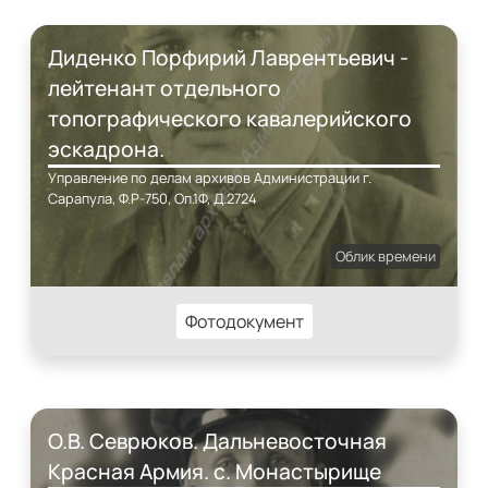
Диденко Порфирий Лаврентьевич -
лейтенант отдельного
топографического кавалерийского
эскадрона.
Управление по делам архивов Администрации г.
Сарапула, Ф.Р-750, Оп.1Ф, Д.2724
Облик времени
Фотодокумент
О.В. Севрюков. Дальневосточная
Красная Армия. с. Монастырище