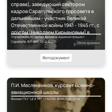
справа), заведующий сектором
кадров Сарапульского горсовета в
дальнейшем - участник Великой
Отечественной войны 1941 - 1945 гг., с
другом [Николаем Кирьяновым] в
Управление по делам архивов Администрации г.
комнате
Сарапула, Ф.Р-883, Оп.2, Д.270
Облик времени
Фотодокумент
П.И. Масленников, курсант Военно-
авиационной школы
Филиал ГКУ "ЦГА УР" - ГАОПИ, Ф.192, Оп.1, Д.150