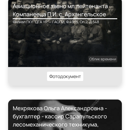
Авиационное звено мл.лейтенанта
Компанееца П.И. с. Архангельское
Филиал ГКУ "ЦГА УР" - ГАОПИ, Ф.4935, Оп.2, Д.548
Облик времени
Фотодокумент
Мехрякова Ольга Александровна -
бухгалтер - кассир Сарапульского
лесомеханического техникума,