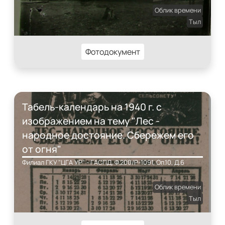
Облик времени
Тыл
Фотодокумент
Табель-календарь на 1940 г. с
изображением на тему "Лес -
народное достояние. Сбережем его
от огня"
Филиал ГКУ "ЦГА УР" - ГАСПД, Ф.200/Р-1091, Оп.10, Д.6
Облик времени
Тыл