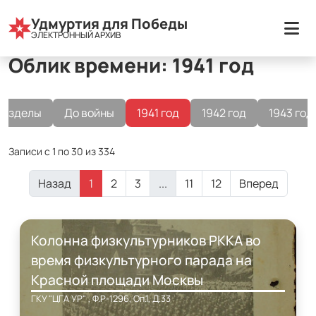
Все разделы
Удмуртия для Победы
Облик времени
1941 год
ЭЛЕКТРОННЫЙ АРХИВ
Облик времени: 1941 год
разделы
До войны
1941 год
1942 год
1943 год
Записи с 1 по 30 из 334
Назад
1
2
3
...
11
12
Вперед
Колонна физкультурников РККА во
время физкультурного парада на
Красной площади Москвы
ГКУ "ЦГА УР" , Ф.Р-1296, Оп.1, Д.33