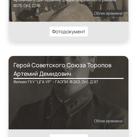
Ф.173, Оп.1, Д.116
Облик времени
Фотодокумент
Герой Советского Союза Торопов
Артемий Демидович
Филиал ГКУ "ЦГА УР" - ГАОПИ, Ф.263, Оп.1, Д.97
Облик времени