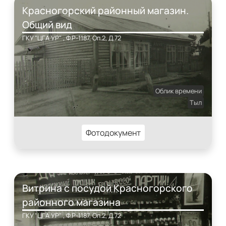
Красногорский районный магазин.
Общий вид
ГКУ "ЦГА УР" , Ф.Р-1187, Оп.2, Д.72
Облик времени
Тыл
Фотодокумент
Витрина с посудой Красногорского
районного магазина
ГКУ "ЦГА УР" , Ф.Р-1187, Оп.2, Д.72