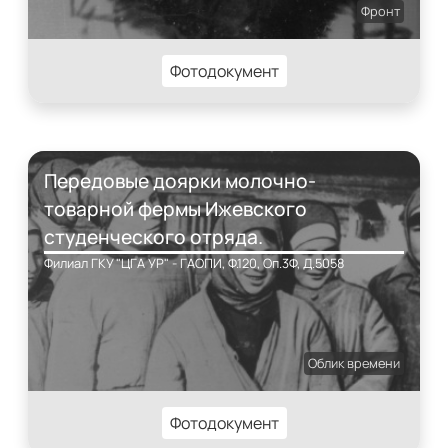
Фронт
Фотодокумент
Передовые доярки молочно-
товарной фермы Ижевского
студенческого отряда.
Филиал ГКУ "ЦГА УР" - ГАОПИ, Ф.120, Оп.3Ф, Д.5058
Облик времени
Фотодокумент