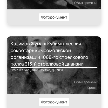
Облик времени
Фотодокумент
Казимов Жумаш Кубимгалеевич –
секретарь комсомольской
организации 1068-го стрелкового
полка 313-й стрелковой дивизии
ГКУ "ЦГА УР" , Ф.Р-1675, Оп.1, Д.03801
Облик времени
Фронт
Фотодокумент