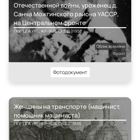
Отечественной войны, уроженец д.
Санча Можгинского района УАССР,
на Центральном фронте
ГКУ "ЦГА УР" , Ф.Р-1675, Оп.1, Д.01958
Облик времени
Фронт
Фотодокумент
Женщины на транспорте (машинист,
помощник машиниста)
ГКУ "ЦГА УР" , Ф.Р-1675, Оп.2, Д.3655