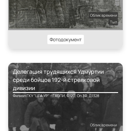
Облик времени
Тыл
Фотодокумент
Делегация трудящихся Удмуртии
среди бойцов 192-й стрелковой
дивизии
Филиал ГКУ "ЦГА УР" - ГАОПИ, Ф.120, Оп.3Ф, Д.1328
Облик времени