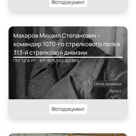
Фотодокумент
Макаров Михаил Степанович –
командир 1070-го стрелкового полка
313-й стрелковой дивизии
ГКУ "ЦГА УР" , Ф.Р-1675, Оп.1, Д.03812
Облик времени
Фронт
Фотодокумент