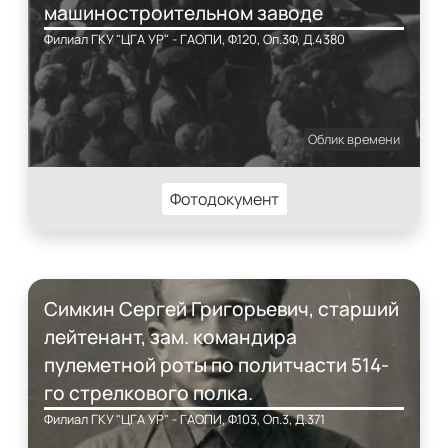
машиностроительном заводе
Филиал ГКУ "ЦГА УР" - ГАОПИ, Ф.120, Оп.3Ф, Д.4380
Облик времени
Фотодокумент
Симкин Сергей Григорьевич, старший
лейтенант, зам. командира
пулеметной роты по политчасти 514-
го стрелкового полка.
Филиал ГКУ "ЦГА УР" - ГАОПИ, Ф.103, Оп.3, Д.371