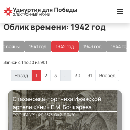
Все разделы
Удмуртия для Победы
Облик времени
1942 год
ЭЛЕКТРОННЫЙ АРХИВ
Облик времени: 1942 год
До войны
1941 год
1942 год
1943 год
1944 год
Записи с 1 по 30 из 901
Назад
1
2
3
...
30
31
Вперед
Стахановка-портниха Ижевской
артели «Уни» Е.М. Бочкарева
ГКУ "ЦГА УР" , Ф.Р-1675, Оп.2, Д.3470