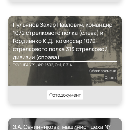
Пульянов Захар Павлович, командир
1072 стрелкового полка (слева) и
Гордиенко К.Д., комиссар 1072
стрелкового полка 313 стрелковой
дивизии (справа)
ГКУ "ЦГА УР" , Ф.Р-1602, Оп.1, Д.314
Облик времени
Фронт
Фотодокумент
З.А. Овчинникова, машинист цеха №