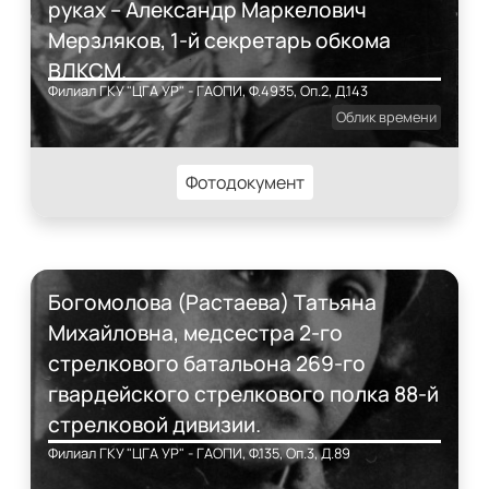
руках – Александр Маркелович
Мерзляков, 1-й секретарь обкома
ВЛКСМ.
Филиал ГКУ "ЦГА УР" - ГАОПИ, Ф.4935, Оп.2, Д.143
Облик времени
Фотодокумент
Богомолова (Растаева) Татьяна
Михайловна, медсестра 2-го
стрелкового батальона 269-го
гвардейского стрелкового полка 88-й
стрелковой дивизии.
Филиал ГКУ "ЦГА УР" - ГАОПИ, Ф.135, Оп.3, Д.89