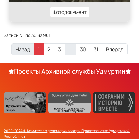
Фотодокумент
Записи с 1 по 30 из 901
Назад
1
2
3
...
30
31
Вперед
Проекты Архивной службы Удмуртии
2022-2024 © Комитет по делам архивов при Правительстве Удмуртской
Республики