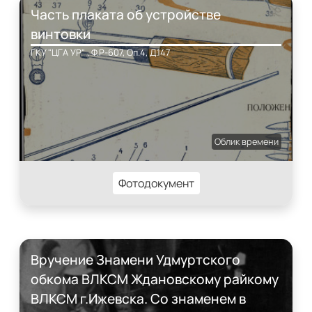
Часть плаката об устройстве
винтовки
ГКУ "ЦГА УР" , Ф.Р-607, Оп.4, Д.147
Облик времени
Фотодокумент
Вручение Знамени Удмуртского
обкома ВЛКСМ Ждановскому райкому
ВЛКСМ г.Ижевска. Со знаменем в