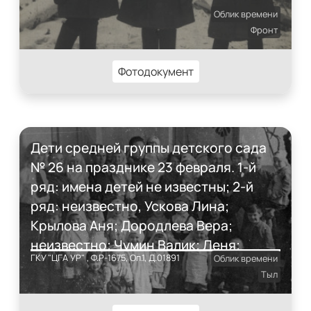
Облик времени
Фронт
Фотодокумент
Дети средней группы детского сада
№ 26 на празднике 23 февраля. 1-й
ряд: имена детей не известны; 2-й
ряд: неизвестно, Ускова Лина;
Крылова Аня; Дородлева Вера;
неизвестно; Чумин Валик; Леня;
ГКУ "ЦГА УР" , Ф.Р-1675, Оп.1, Д.01891
Облик времени
неизвестно; Юля из Москвы. 3-й ряд:
Тыл
Е.Д.Кордабовкая – воспитатель;
военнослужащий; военнослужащий –