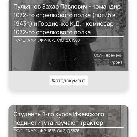
Пульянов Захар Павлович - командир
1072-го стрелкового полка (погиб в
1943г.) и Гордиенко К.Д. - комиссар
1072-го стрелкового полка
ГКУ "ЦГА УР" , Ф.Р-1675, Оп.1, Д.01580
Облик времени
Фронт
Фотодокумент
Студенты 1-го курса Ижевского
пединститута изучают трактор
ГКУ "ЦГА УР" , Ф.Р-1675, Оп.2, Д.3526