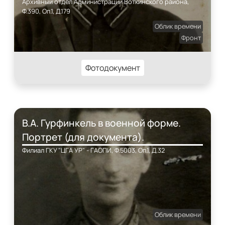
Архивный отдел Администрации Воткинского района,
Ф.390, Оп.1, Д.179
Облик времени
Фронт
Фотодокумент
В.А. Гурфинкель в военной форме.
Портрет (для документа).
Филиал ГКУ "ЦГА УР" - ГАОПИ, Ф.5003, Оп.1, Д.32
Облик времени