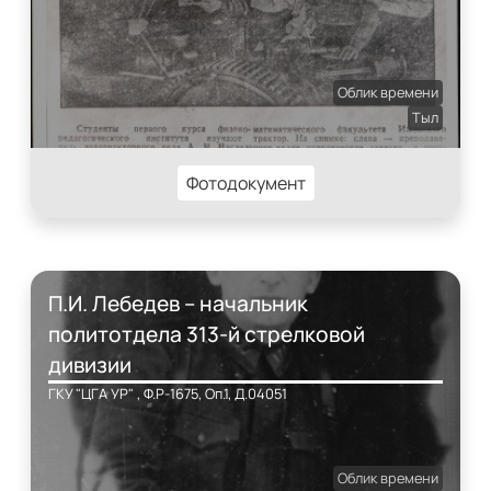
Облик времени
Тыл
Фотодокумент
П.И. Лебедев – начальник
политотдела 313-й стрелковой
дивизии
ГКУ "ЦГА УР" , Ф.Р-1675, Оп.1, Д.04051
Облик времени