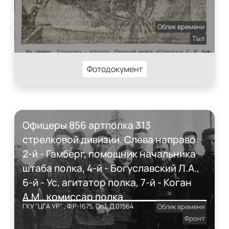
Облик времени
Тыл
Фотодокумент
Офицеры 856 артполка 313
стрелковой дивизии. Слева направо:
2-й - Гамберг, помощник начальника
штаба полка, 4-й - Богуславский Л.А.,
6-й - Ус, агитатор полка, 7-й - Коган
А.М., комиссар полка
ГКУ "ЦГА УР" , Ф.Р-1675, Оп.1, Д.01564
Облик времени
Фронт