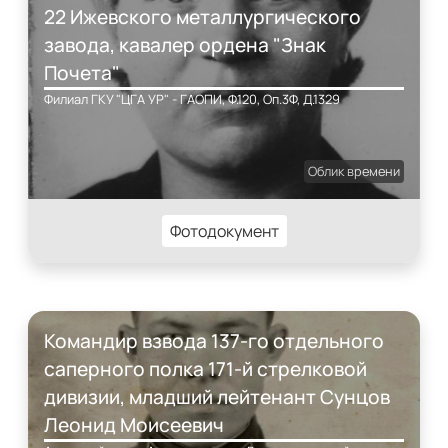
22 Ижевского металлургического
завода, кавалер ордена "Знак
Почета"
Филиал ГКУ "ЦГА УР" - ГАОПИ, Ф.120, Оп.3Ф, Д.1329
Облик времени
Фотодокумент
Командир взвода 137-го отдельного
саперного полка 171-й стрелковой
дивизии, младший лейтенант Сунцов
Леонид Моисеевич