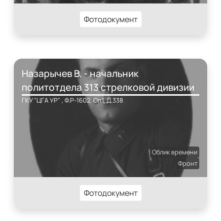
Фотодокумент
Назарычев В. - начальник
политотдела 313 стрелковой дивизии
ГКУ "ЦГА УР" , Ф.Р-1602, Оп.1, Д.338
Облик времени
Фронт
Фотодокумент