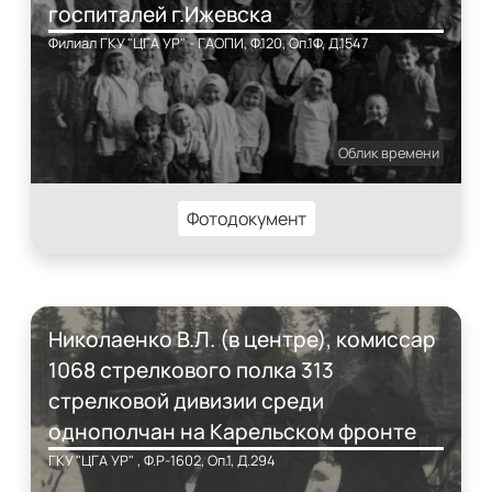
госпиталей г.Ижевска
Филиал ГКУ "ЦГА УР" - ГАОПИ, Ф.120, Оп.1Ф, Д.1547
Облик времени
Фотодокумент
Николаенко В.Л. (в центре), комиссар
1068 стрелкового полка 313
стрелковой дивизии среди
однополчан на Карельском фронте
ГКУ "ЦГА УР" , Ф.Р-1602, Оп.1, Д.294