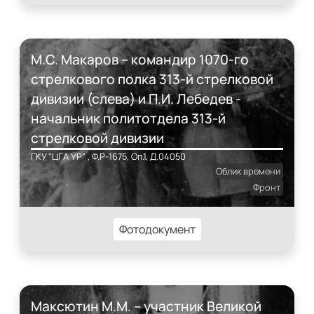
М.С. Макаров – командир 1070-го
стрелкового полка 313-й стрелковой
дивизии (слева) и П.И. Лебедев -
начальник политотдела 313-й
стрелковой дивизии
ГКУ "ЦГА УР" , Ф.Р-1675, Оп.1, Д.04050
Облик времени
Фронт
Фотодокумент
Максютин М.М. – участник Великой