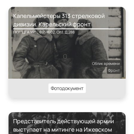
Капельмейстеры 313 стрелковой
дивизии. Карельский фронт
ГКУ "ЦГА УР" , Ф.Р-1602, Оп.1, Д.288
Облик времени
Фронт
Фотодокумент
Представитель действующей армии
выступает на митинге на Ижевском