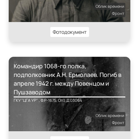
Облик времени
Фронт
Фотодокумент
Командир 1068-го полка,
подполковник А.Н. Ермолаев. Погиб в
апреле 1942 г. между Повенцом и
Пушзаводом
ГКУ "ЦГА УР" , Ф.Р-1675, Оп.1, Д.03064
Облик времени
Фронт