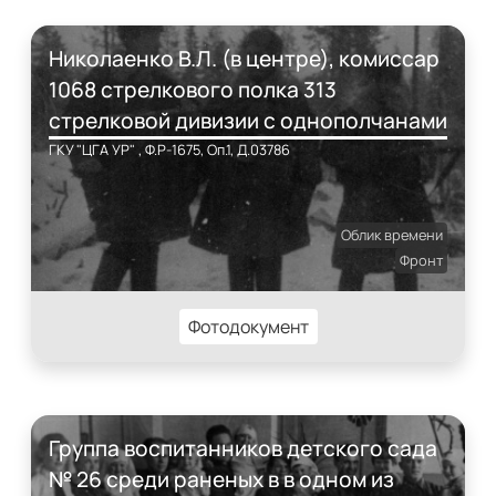
Николаенко В.Л. (в центре), комиссар
1068 стрелкового полка 313
стрелковой дивизии с однополчанами
ГКУ "ЦГА УР" , Ф.Р-1675, Оп.1, Д.03786
Облик времени
Фронт
Фотодокумент
Группа воспитанников детского сада
№ 26 среди раненых в в одном из