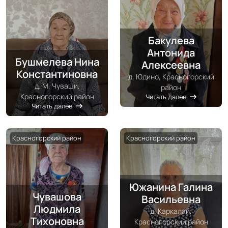
Бакулева
Антонида
Бушмелева Нина
Алексеевна
Константиновна
д. Юдино, Красногорский
д. М. Чуваши,
район
Красногорский район
Читать далее
Читать далее
Красногорский район
Красногорский район
Южанина Галина
Чувашова
Васильевна
Людмила
д. Каркалай,
Тихоновна
Красногорский район