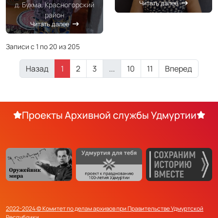
Читать далее
д. Бухма, Красногорский
район
Читать далее
Записи с 1 по 20 из 205
Назад
1
2
3
...
10
11
Вперед
Проекты Архивной службы Удмуртии
2022-2024 © Комитет по делам архивов при Правительстве Удмуртской
Республики