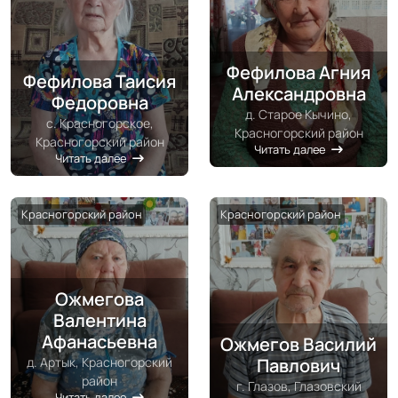
Фефилова Агния
Фефилова Таисия
Александровна
Федоровна
д. Старое Кычино,
с. Красногорское,
Красногорский район
Красногорский район
Читать далее
Читать далее
Красногорский район
Красногорский район
Ожмегова
Валентина
Афанасьевна
Ожмегов Василий
д. Артык, Красногорский
Павлович
район
г. Глазов, Глазовский
Читать далее